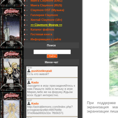
Манга Claymore (ENG)
Манга Claymore (RUS)
Claymore OST (Музыка)
Галлерея Claymore
Хентай Claymore (18+)
>> Claymore Форум <<
Каталог файлов
Гостевая книга
Информация о сайте
Поиск
Мини-чат
При поддержке
экранизация м
экранизации лишь