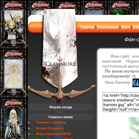
Главная
|
Регистрация
|
Вход
|
RS
Фан-
Фан-сайт, или е
мангакой Нори
постоянный выпус
По всем вопрос
сообщения)! =)
Наш баннер:
Форма входа
Главное меню
Главная страница
Аниме Claymore
Игра Claymore (NDS)