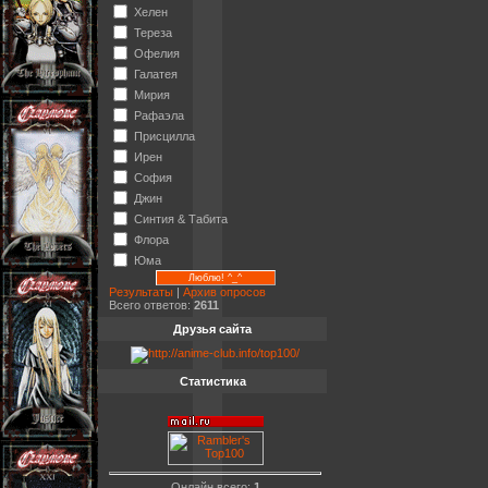
Хелен
Тереза
Офелия
Галатея
Мирия
Рафаэла
Присцилла
Ирен
София
Джин
Синтия & Табита
Флора
Юма
Результаты
|
Архив опросов
Всего ответов:
2611
Друзья сайта
Статистика
Онлайн всего:
1