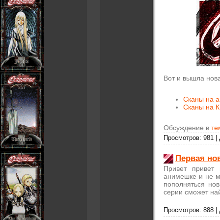
Вот и вышла нова
Сканы на а
Сканы на К
Обсуждение в
те
Просмотров: 981 |
Первая нов
Привет привет
анимешке и не м
пополняться но
серии сможет най
Просмотров: 888 |