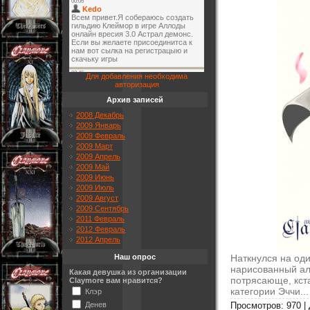
Для добавления необходима
авторизация
Архив записей
2008 Декабрь
2009 Январь
2009 Февраль
2009 Март
2009 Апрель
2009 Май
2009 Июнь
2009 Июль
2009 Август
2009 Сентябрь
2011 Февраль
2012 Февраль
2012 Апрель
Наткнулся на оди
Наш опрос
нарисованный ал
Какая девушка из организации
потрясающе, кста
Claymore вам нравится?
категории Эччи...
Клэр
Денев
Просмотров: 970 |