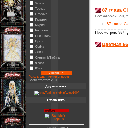
Хелен
Тереза
87 глава C
Офелия
Вот небольшой, т
Галатея
87 глава C
Мирия
Рафаэла
Просмотров: 957 |
Присцилла
Ирен
Цветная 86
София
Джин
Синтия & Табита
Флора
Юма
Результаты
|
Архив опросов
Всего ответов:
2611
Друзья сайта
Статистика
Онлайн всего:
1