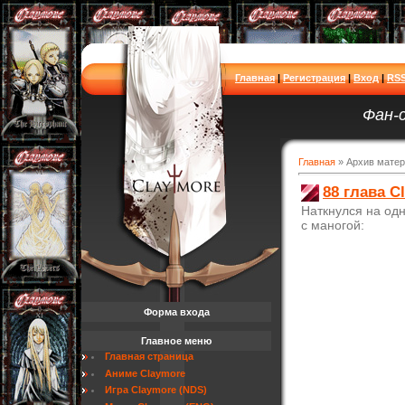
Главная
|
Регистрация
|
Вход
|
RS
Фан-
Главная
»
Архив мате
88 глава C
Наткнулся на одн
с маногой:
Форма входа
Главное меню
Главная страница
Аниме Claymore
Игра Claymore (NDS)