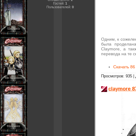
Гостей:
1
Пользователей:
0
Одним, к сожеле
была проделан
Claymore, а та
перевода на те с
Скачать 86
Просмотров: 935 |
claymore 8